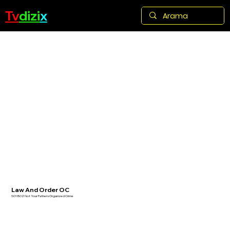
Tv
dizi
x
Law And Order OC
S01 B02 Not Your Fathers Organized Crime