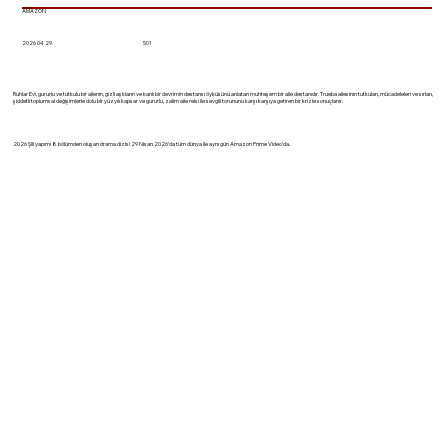
AMAZON
2026 04 29
S01
Ruhlar Evi, gururlu ve tutkulu bir ailenin, gizli aşkların ve kanlı bir devrimin destansı öyküsünü anlatan muhteşem bir aile destanıdır. Trueba ailesinin tutkuları, mücadeleleri ve sırları,
şiddetli toplumsal değişimlerle dolu bir yüzyılı kapsar ve gururlu, zalim aile reisi ile sevgili torununu karşı karşıya getiren bir krizle sonuçlanır.
2026 Şili yapımı 8 bölümden oluşan drama dizisi 29 Nisan 2026'da tüm dünya ile aynı gün Amazon Prime Video'da.