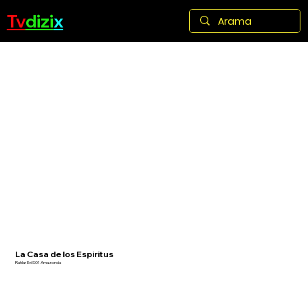
Tv
dizi
x
La Casa de los Espiritus
Ruhlar Evi S01 Amazonda