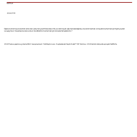
NETFLIX
2026 07 09
Oğlunu kurtarmaya kararlı bir anne olan Jada, her şeyini feda ediyor. Bu yüzden küçük oğlu hastalandığında, ona donör bulmak ve hayatını kurtarmak için hiçbir şeyden
vazgeçmiyor. Ne pahasına olursa olsun. Sevdiklerinizi kurtarmak için ne kadar ileri gidersiniz?
2026 Fransa yapımı suç drama filmi "Jusqu'au bout / Nothing to Lose - Kaybedecek Neyim Kaldı?" 08 Temmuz 2026'da tüm dünya ile aynı gün Netflix'te.