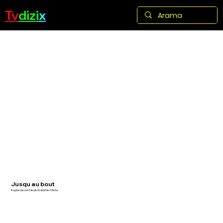
Tv
dizi
x
Jusqu au bout
Kaybedecek Neyim Kaldı Netflixte