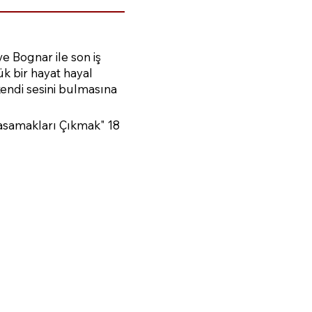
ve Bognar ile son iş
ük bir hayat hayal
endi sesini bulmasına
Basamakları Çıkmak" 18