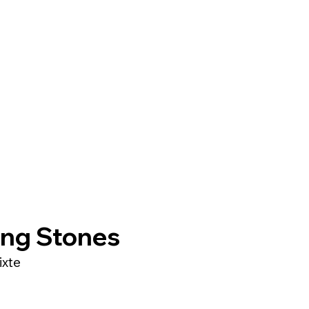
ing Stones
ixte