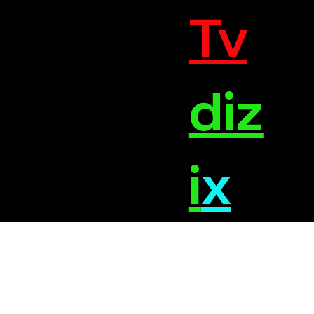
Tv
diz
i
x