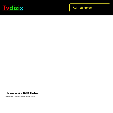
Tv
dizi
x
Jae-seoks B&B Rules
Jae-seokun Harika Pansiyonu S01 Netflixte