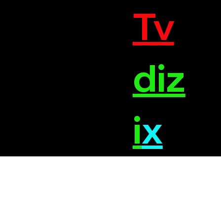
Tv
diz
i
x