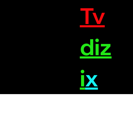
Tv
diz
i
x