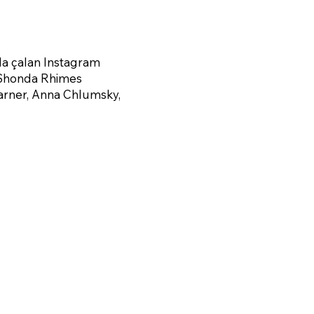
 da çalan Instagram
e Shonda Rhimes
Garner, Anna Chlumsky,