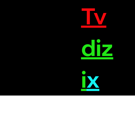
Tv
diz
i
x