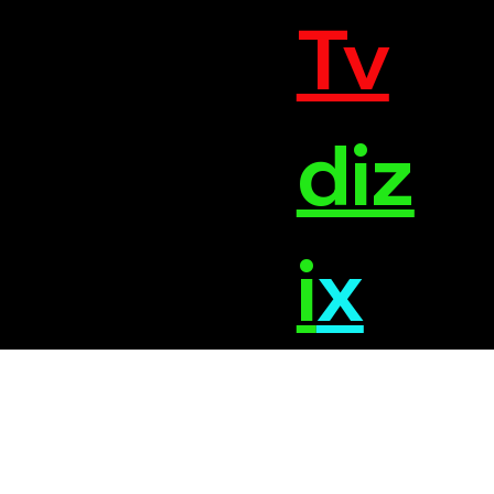
Tv
diz
i
x