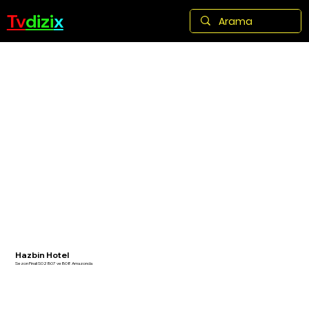
Tv
dizi
x
Hazbin Hotel
Sezon Finali S02 B07 ve B08 Amazonda