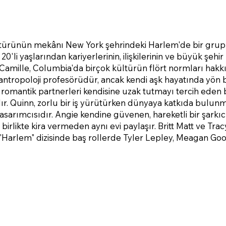
türünün mekânı New York şehrindeki Harlem'de bir grup şı
20'li yaşlarından kariyerlerinin, ilişkilerinin ve büyük şehir
 Camille, Columbia'da birçok kültürün flört normları hakkı
antropoloji profesörüdür, ancak kendi aşk hayatında yön
romantik partnerleri kendisine uzak tutmayı tercih eden baş
ır. Quinn, zorlu bir iş yürütürken dünyaya katkıda bulu
asarımcısıdır. Angie kendine güvenen, hareketli bir şark
irlikte kira vermeden aynı evi paylaşır. Britt Matt ve Trac
"Harlem" dizisinde baş rollerde Tyler Lepley, Meagan Go