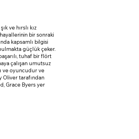
k ve hırslı kız
 hayallerinin bir sonraki
nda kapsamlı bilgisi
 bulmakta güçlük çeker.
arılı, tuhaf bir flört
nmaya çalışan umutsuz
ıcı ve oyuncudur ve
y Oliver tarafından
od, Grace Byers yer