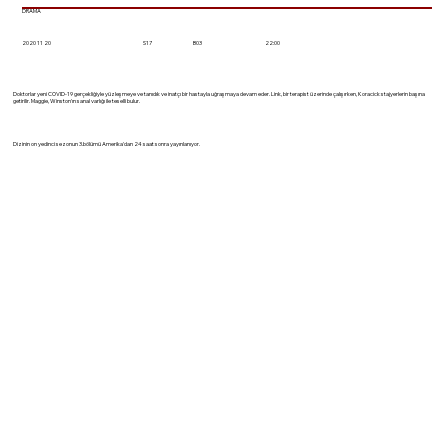
DRAMA
2020 11 20
22:00
S17
B03
Doktorlar yeni COVID-19 gerçekliğiyle yüzleşmeye ve tanıdık ve inatçı bir hastayla uğraşmaya devam eder. Link, bir terapist üzerinde çalışırken, Koracick stajyerlerin başına
getirilir. Maggie, Winston'ın sanal varlığı ile teselli bulur.
Dizinin on yedinci sezonun 3.bölümü Amerika'dan 24 saat sonra yayınlanıyor.