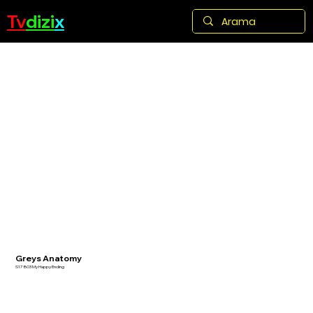
Tv
dizi
x
Greys Anatomy
S17 B03 My Happy Ending