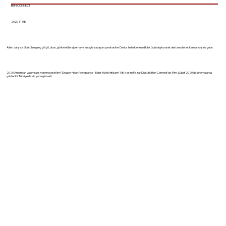
BEIN CONNECT
2020 11 08
Ailesi vahşice öldürülen genç çiftçi Lukas, görkemli bir ejderha ve kılıcıyla savaşan paralı asker Darius ile beklenmedik bir üçlü oluşturarak destansı bir intikam arayışına çıkar.
2020 Amerikan yapımı aksiyon macera filmi "Dragon Heart Vengeance - Ejder Yürek İntikam" 08 Kasım Pazar Digitürk Bein Connect'de. Film, Şubat 2020'de sinemalarda
gösterildi, Türkiye'de vizyona girmedi.