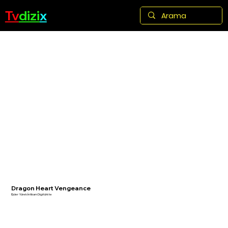
Tv
dizi
x
Dragon Heart Vengeance
Ejder Yürek İntikam Digitürkte