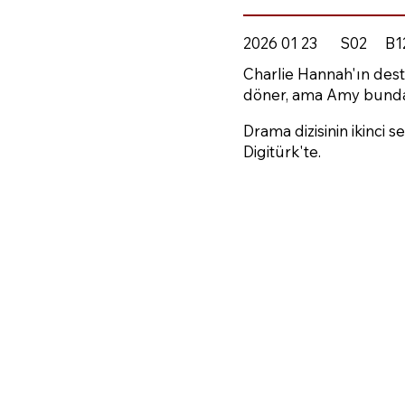
2026 01 23
S02
B1
Charlie Hannah'ın dest
döner, ama Amy bund
Drama dizisinin ikinci 
Digitürk'te.