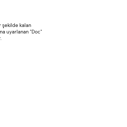
r şekilde kalan
ona uyarlanan "Doc"
.