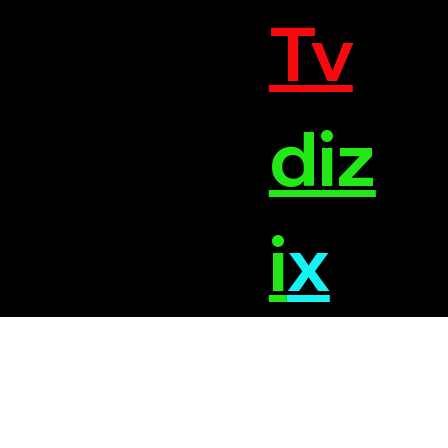
Tv
diz
i
x