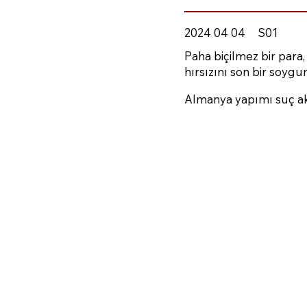
2024 04 04
S01
Paha biçilmez bir para
hırsızını son bir soygun
Almanya yapımı suç aks