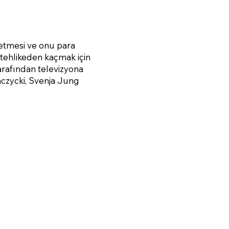
t etmesi ve onu para
tehlikeden kaçmak için
tarafından televizyona
anczycki, Svenja Jung