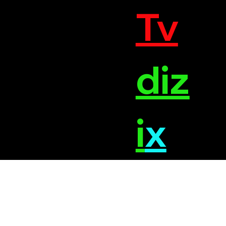
Tv
diz
i
x