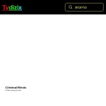
Tv
dizi
x
Criminal Minds
S19 B04 Disney PLUSda