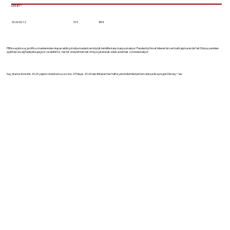
DISNEY+
2026 06 12
S19
B04
FBI'ın seçkin suç profili uzmanlarından oluşan ekibi, şimdiye kadarki en büyük tehditle karşı karşıya kalıyor: Pandemiyi fırsat bilerek bir seri katil ağı kuran bir fail. Dünya yeniden
açılırken, bu ağ faaliyete geçiyor ve ekibimiz, her bir cinayeti tek tek ortaya çıkararak onları avlamak zorunda kalıyor.
Suç drama dizisinin 2026 yapımı ondokuncu sezonu 29 Mayıs 2026'dan itibaren her hafta yeni bölümleriyle tüm dünya ile aynı gün Disney+'da.