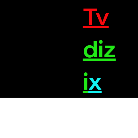
Tv
diz
i
x