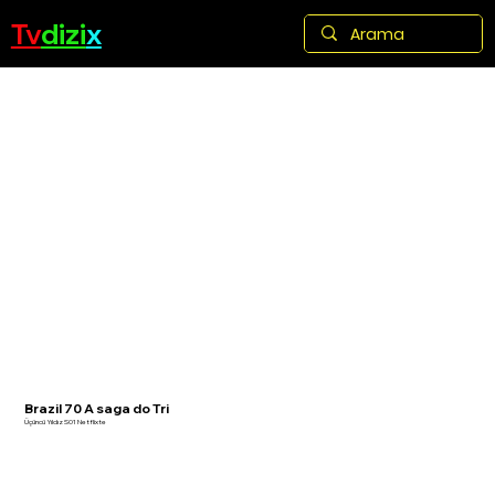
Tv
dizi
x
Brazil 70 A saga do Tri
Üçüncü Yıldız S01 Netflixte