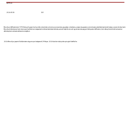
NETFLIX
2026 05 30
S01
Brezilya millî takımının 1970 Dünya Kupası'na hazırlık sürecinde ve turnuva sırasında yaşadığı zorluklara, yoğun duygulara ve korkulara derinlemesine bir bakış sunan dizide, hem
Brezilya futbolunun hem de siyasi tarihinin en olağanüstü dönemlerinden birinde; askerî rejimin en sert aşamasında geçen hikâyede millî takım, tüm ülkeyi temsil etme baskısı
altındayken sahada dehasını sergiliyor.
2026 Brezilya yapımı 5 bölümden oluşan spor belgeseli 29 Mayıs 2026'da tüm dünya ile aynı gün Netflix'te.