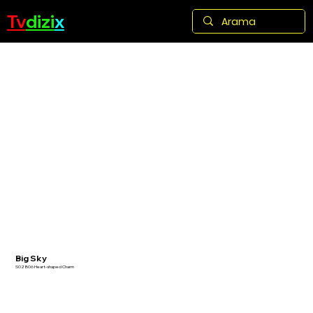
Tv
dizi
x
Big Sky
S02 B06 Heart-shaped Charm