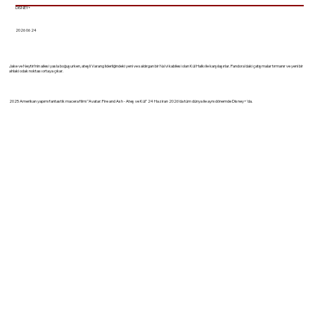
DISNEY+
2026 06 24
Jake ve Neytiri'nin ailesi yasla boğuşurken, ateşli Varang liderliğindeki yeni ve saldırgan bir Na'vi kabilesi olan Kül Halkı ile karşılaşırlar. Pandora'daki çatışmalar tırmanır ve yeni bir
ahlaki odak noktası ortaya çıkar.
2025 Amerikan yapımı fantastik macera filmi "Avatar: Fire and Ash - Ateş ve Kül" 24 Haziran 2026'da tüm dünya ile aynı dönemde Disney+'da.