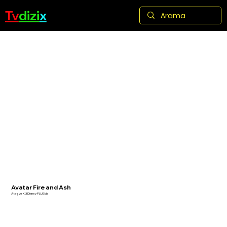
Tv
dizi
x
Avatar Fire and Ash
Ateş ve Kül Disney PLUSda