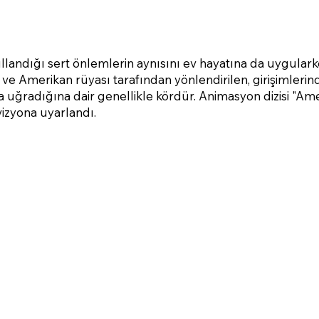
kullandığı sert önlemlerin aynısını ev hayatına da uygular
uk ve Amerikan rüyası tarafından yönlendirilen, girişimler
ğa uğradığına dair genellikle kördür. Animasyon dizisi "Am
vizyona uyarlandı.