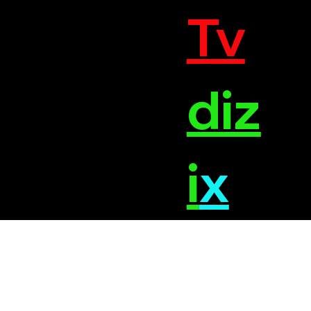
Tv
diz
i
x