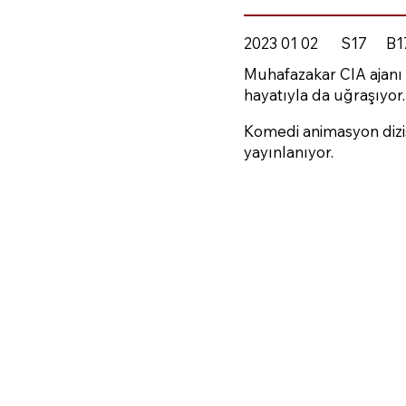
2023 01 02
S17
B1
Muhafazakar CIA ajanı 
hayatıyla da uğraşıyor.
Komedi animasyon dizi
yayınlanıyor.