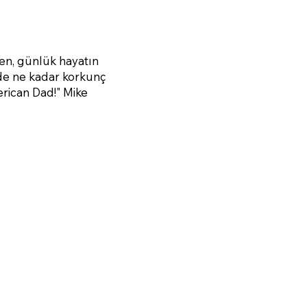
ken, günlük hayatın
inde ne kadar korkunç
erican Dad!" Mike