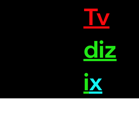
Tv
diz
i
x