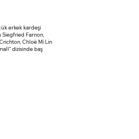
üçük erkek kardeşi
an Siegfried Farnon,
richton, Chloë Mi Lin
all" dizisinde baş