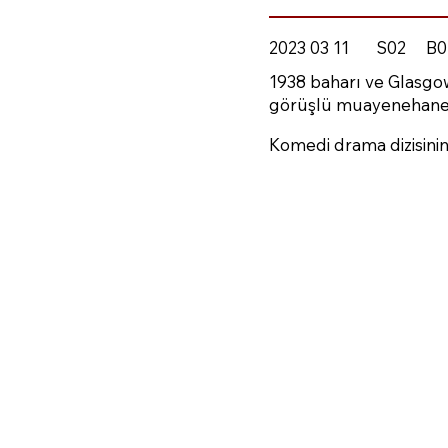
2023 03 11
S02
B0
1938 baharı ve Glasgow
görüşlü muayenehanesin
Komedi drama dizisini