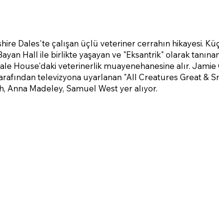
hire Dales'te çalışan üçlü veteriner cerrahın hikayesi. K
 Bayan Hall ile birlikte yaşayan ve "Eksantrik" olarak tanın
le House'daki veterinerlik muayenehanesine alır. Jamie C
arafından televizyona uyarlanan "All Creatures Great & Sm
h, Anna Madeley, Samuel West yer alıyor.