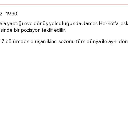
2
19:30
'a yaptığı eve dönüş yolculuğunda James Herriot'a, eski a
de bir pozisyon teklif edilir.
n 7 bölümden oluşan ikinci sezonu tüm dünya ile aynı dö