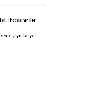
kıl hocasının ileri
nemde yayınlanıyor.