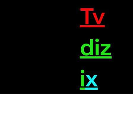
Tv
diz
i
x