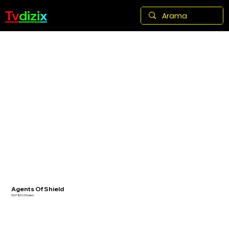
Tv
dizi
x
Agents Of Shield
S07 B10 Stolen