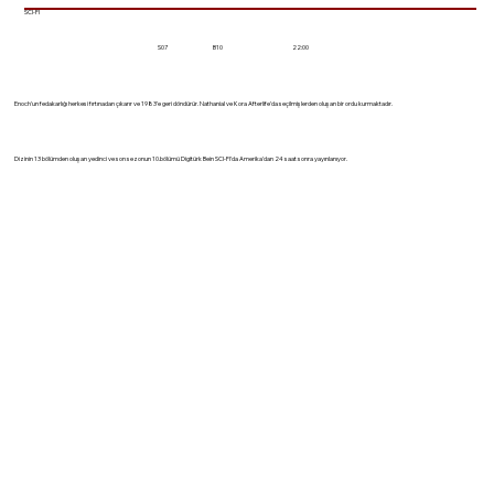
SCI-FI
22:00
S07
B10
Enoch'un fedakarlığı herkesi fırtınadan çıkarır ve 1983'e geri döndürür. Nathanial ve Kora Afterlife'da seçilmişlerden oluşan bir ordu kurmaktadır.
Dizinin 13 bölümden oluşan yedinci ve son sezonun 10.bölümü Digitürk Bein SCI-FI'da Amerika'dan 24 saat sonra yayınlanıyor.