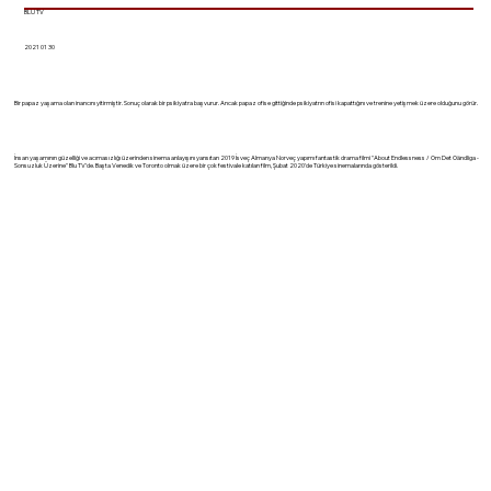
BLU TV
2021 01 30
Bir papaz yaşama olan inancını yitirmiştir. Sonuç olarak bir psikiyatra başvurur. Ancak papaz ofise gittiğinde psikiyatrın ofisi kapattığını ve trenine yetişmek üzere olduğunu görür.
İnsan yaşamının güzelliği ve acımasızlığı üzerinden sinema anlayışını yansıtan 2019 İsveç Almanya Norveç yapımı fantastik drama filmi "About Endlessness / Om Det Oändliga -
Sonsuzluk Üzerine" Blu TV'de. Başta Venedik ve Toronto olmak üzere bir çok festivale katılan film, Şubat 2020'de Türkiye sinemalarında gösterildi.