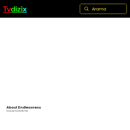
Tv
dizi
x
About Endlessness
Sonsuzluk Üzerine Blu TVde