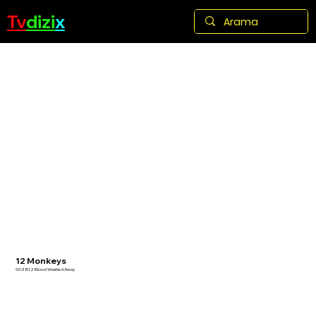
Tv
dizi
x
12 Monkeys
S02 B12 Blood Washed Away