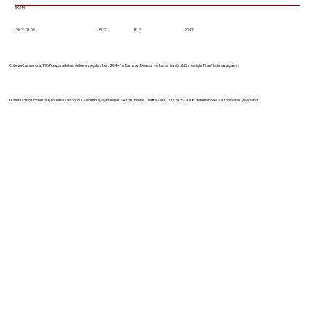
SCI-FI
2021 01 05
22:00
S02
B12
Cole ve Cassandra, 1957'de paradoksu önlemeye çalışırken, 2044'te Ramsey, Deacon ve kızları tanığı öldürmek için Titan'ı bulmaya çalışır.
Dizinin 13 bölümden oluşan ikinci sezonun 12.bölümü yayınlanıyor. Sezon finaline 1 hafta kaldı. Dizi 2015-2018 döneminde 4 sezon olarak yayınlandı.